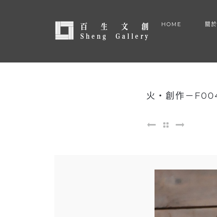
HOME
關於
火・創作－F00
←
⚏
→